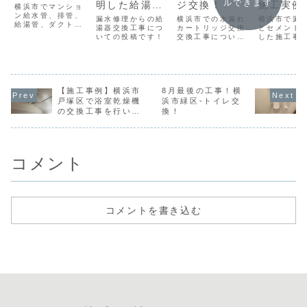
ルできます
明した給湯器
ジ交換！
施工実例
横浜市でマンショ
ン給水管、排管、
配管の破損｜
漏水修理からの給
横浜市での水漏れ
横浜市で漏
給湯管、ダクト配
交換工事でト
湯器交換工事につ
カートリッジ交換
とセメント
管を新設工事した
いての投稿です！
交換工事について
した施工事
ラブル解消！
施工事例。工事内
の投稿です。施工
事背景・工
容、作業写真を詳
写真御座います！
フォーアフ
しく紹介します。
真を詳しく
ます。
【施工事例】横浜市
8月最後の工事！横
戸塚区で浴室乾燥機
浜市緑区-トイレ交
の交換工事を行いま
換！
した！
コメント
コメントを書き込む