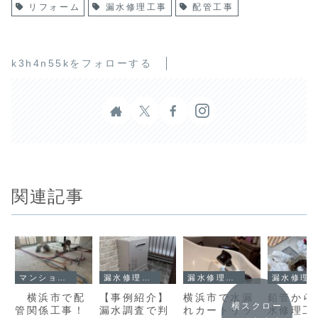
リフォーム
漏水修理工事
配管工事
k3h4n55kをフォローする
関連記事
マンション工事
漏水修理工事
漏水修理工事
漏水修理工事
横浜市で配
【事例紹介】
横浜市で水漏
鉛管から
横スクロー
管関係工事！
漏水調査で判
れカートリッ
水修理工