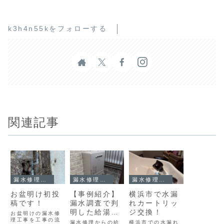
k3h4n55kをフォローする
関連記事
漏水修理工事
漏水修理工事
漏水修理工事
お盆明け初投
【事例紹介】
横浜市で水漏
稿です！
漏水調査で判
れカートリッ
明した給湯器
ジ交換！
お盆明けの漏水修
理工事を工事の流
配管の破損｜
漏水修理からの給
横浜市での水漏れ