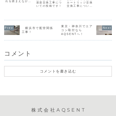
れを踏まえながら
交換工事でト
湯器交換工事につ
カートリッジ交換
ご紹介しておりま
いての投稿です！
交換工事について
ラブル解消！
す。
の投稿です。施工
写真御座います！
東京・神奈川でエア
横浜市で配管関係
コン取付なら
工事！
AQSENTへ！
コメント
コメントを書き込む
株式会社AQSENT