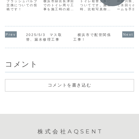
換！
レ交換の記録
フラッシュバルブ
横浜市緑区長津田
トイレ取替工事に
神奈川県、
交換についての投
でのトイレ周り工
ついてです。施工
で水回りの
稿です！
事を施工時の経緯
時、比較写真御座
ームを手掛
を踏まえながらご
います。
AQSENT(
紹介しておりま
ント)へ！。
す。
タッフが迅
応。お気軽
談ください
2025/5/3 マス取
横浜市で配管関係
替、漏水修理工事
工事！
コメント
コメントを書き込む
株式会社AQSENT