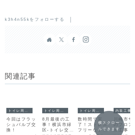
k3h4n55kをフォローする
関連記事
トイレ周り工事
トイレ周り工事
トイレ周り工事
内装工事
今回はフラッ
8月最後の工
数時間で完
川崎市サ
横スクロー
シュバルブ交
事！横浜市緑
了！ストレス
のフロア
ルできます
換！
区-トイレ交
フリーなトイ
ル工事