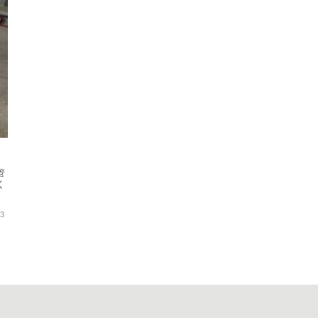
管
く
23